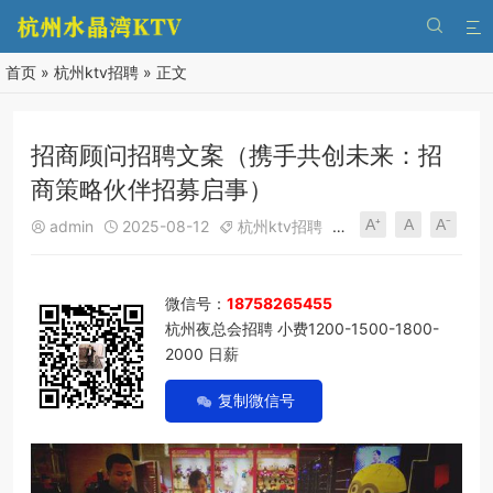


首页
»
杭州ktv招聘
» 正文
招商顾问招聘文案（携手共创未来：招
商策略伙伴招募启事）
A⁺
A
A⁻
admin
2025-08-12
杭州ktv招聘
240
0





微信号：
18758265455
杭州夜总会招聘 小费1200-1500-1800-
2000 日薪
复制微信号