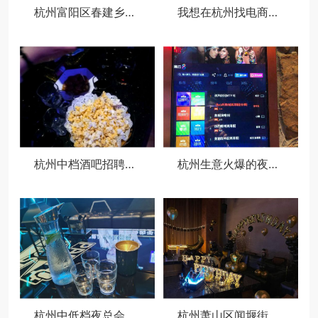
杭州富阳区春建乡附近酒吧招聘商务接待,领队直招没套路的
我想在杭州找电商运营类的工作
杭州中档酒吧招聘包厢陪唱,夜场如何吸引客人选你？
杭州生意火爆的夜场ktv招聘模特佳丽,招聘电话多少
杭州中低档夜总会招聘包厢公主,(好上班的不挑人)
杭州萧山区闻堰街道附近酒吧招聘包厢管家,一个月工资多少