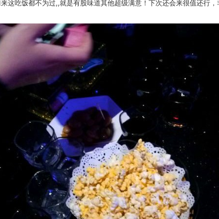
来这吃饭都不为过,,就是有股味道其他超级满意！下次还会来很值还行，