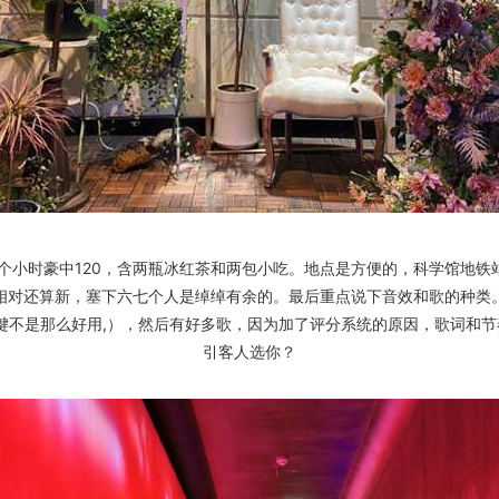
个小时豪中120，含两瓶冰红茶和两包小吃。地点是方便的，科学馆地
相对还算新，塞下六七个人是绰绰有余的。最后重点说下音效和歌的种类
不是那么好用,），然后有好多歌，因为加了评分系统的原因，歌词和节
引客人选你？