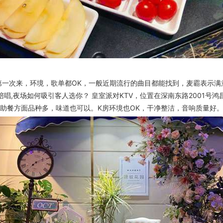
第一次来，环境，歌单都OK，一般近期流行的曲目都能找到，麦霸表示满
陪唱,夜场如何吸引客人选你？ 皇室派对KTV，位置在深南东路2001
助餐方面品种多，味道也可以。K房环境也OK，干净整洁，音响质量好