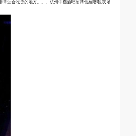
非常适合吃货的地方。。。杭州中档酒吧招聘包厢陪唱,夜场