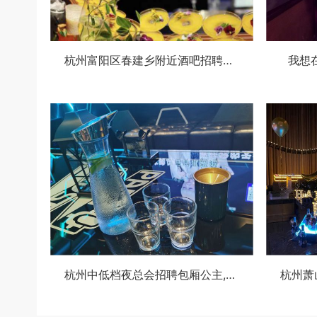
杭州富阳区春建乡附近酒吧招聘商务接待,领队直招没套路的
我想
杭州中低档夜总会招聘包厢公主,(好上班的不挑人)