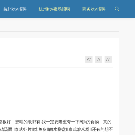
杭州ktv招聘
杭州ktv夜场招聘
商务ktv招聘

A⁺
A
A⁻
很好，想唱的歌都有,我一定要隆重夸一下纯k的食物，真的
汤面‼️泰式虾片‼️炸鱼皮‼卤水拼盘‼️泰式炒米粉‼️还有的想不