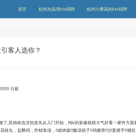
首页
杭州水晶湾ktv招聘
杭州小费高的ktv招聘
吸引客人选你？
2000 日薪
,其他啥也没拍首先从入门开始，纯k的装修就很大气好看！硬件方面都
，盐酥鸡，炸鱿鱼须，‼️卤肉饭‼️酸汤饺子‼️鸡脆骨‼️沙姜猪手‼️猪肚鸡