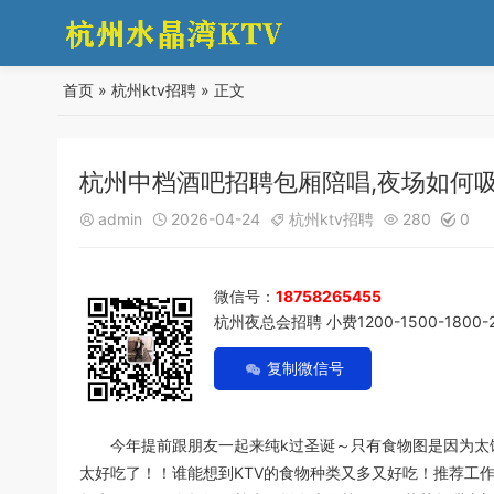
首页
»
杭州ktv招聘
» 正文
杭州中档酒吧招聘包厢陪唱,夜场如何
admin
2026-04-24
杭州ktv招聘
280
0





微信号：
18758265455
杭州夜总会招聘 小费1200-1500-1800-
复制微信号
今年提前跟朋友一起来纯k过圣诞～只有食物图是因为太饿了
太好吃了！！谁能想到KTV的食物种类又多又好吃！推荐工作花枝丸