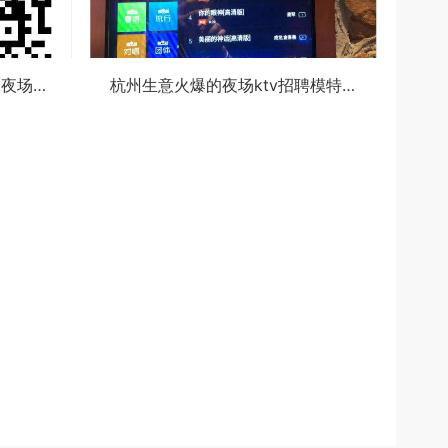
杭州中档酒吧招聘包厢陪唱,夜场如何吸引客人选你？
杭州生意火爆的夜场ktv招聘模特佳丽,招聘电话多少