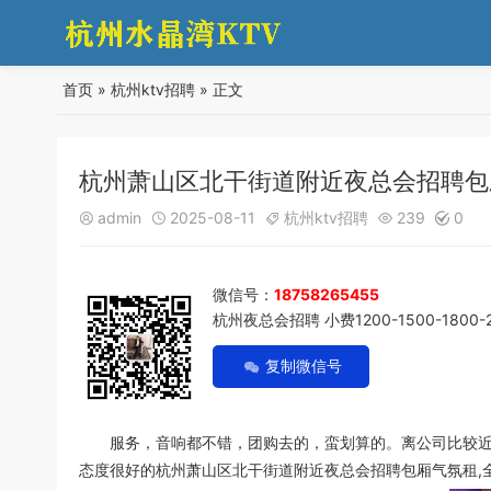
首页
»
杭州ktv招聘
» 正文
杭州萧山区北干街道附近夜总会招聘包
admin
2025-08-11
杭州ktv招聘
239
0





微信号：
18758265455
杭州夜总会招聘 小费1200-1500-1800-
复制微信号
服务，音响都不错，团购去的，蛮划算的。离公司比较近方
态度很好的杭州萧山区北干街道附近夜总会招聘包厢气氛租,