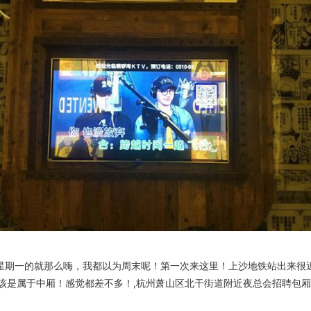
星期一的就那么嗨，我都以为周末呢！第一次来这里！上沙地铁站出来很
该是属于中厢！感觉都差不多！,杭州萧山区北干街道附近夜总会招聘包厢