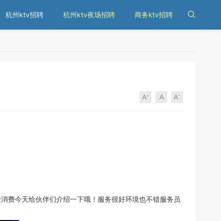
杭州ktv招聘
杭州ktv夜场招聘
商务ktv招聘

A⁺
A
A⁻
消费今天给伙伴们介绍一下哦！服务很好环境也不错服务员