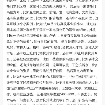
药这些，比如可以提一下比如余杭未来科技城、滨江高新区这些
热门求职区域，这里可以自然融入关键词。 然后接下来讲热门
岗位方向，比如互联网运营、前端开发、电商主播、文案策划，
还有应届生的岗位，比如大厂的管培生，还有中小企的岗位，这
里可以加个小案例？比如“去年从宁波高校毕业的小林，通过杭
州本地求职社群拿到了滨江一家电商公司的运营岗offer，她提
到杭州的求职氛围更偏向‘能力导向’，只要有实际项目经验就能
拿到不错的薪资”，这样自然的案例。 然后是求职渠道，比如正
规的：前程无忧、猎聘，还有本地的比如杭州人才网、滨江人才
市场，还有线上社群比如杭州求职群，还有BOSS直聘的杭州专
区，还要提醒注意避坑，比如一些虚假的高薪招聘，比如要求交
押金的，还有挂靠地址的公司，这里可以提一下怎么辨别，比如
查企查查的资质，看岗位描述是否合理。 然后重点内容要加
粗，比如**杭州找工作的核心求职渠道**、**热门求职区域**，
还有**数字经济相关岗位**这些。还要注意关键词自然融入，比
如“我想在杭州找工作”的相关关键词，比如杭州求职、杭州找工
作、杭州就业这些。 还要控制字数在500-800，不要太长。然
后结构：前言引入，然后杭州就业的吸引力，热门行业与岗位，