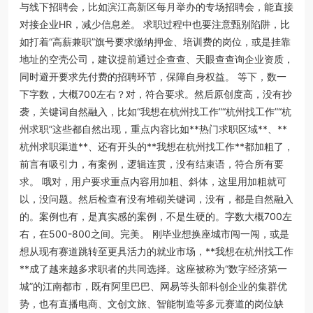
与线下招聘会，比如滨江高新区每月举办的专场招聘会，能直接
对接企业HR，减少信息差。 求职过程中也要注意甄别陷阱，比
如打着“高薪兼职”旗号要求缴纳押金、培训费的岗位，或是挂靠
地址的空壳公司，建议提前通过企查查、天眼查查询企业资质，
同时避开要求先付费的招聘环节，保障自身权益。 等下，数一
下字数，大概700左右？对，符合要求。然后原创度高，没有抄
袭，关键词自然融入，比如“我想在杭州找工作”“杭州找工作”“杭
州求职”这些都自然出现，重点内容比如**热门求职区域**、**
杭州求职渠道**、还有开头的**我想在杭州找工作**都加粗了，
前言有吸引力，有案例，逻辑连贯，没有结束语，符合所有要
求。 哦对，用户要求重点内容用加粗、斜体，这里用加粗就可
以，没问题。然后检查有没有堆砌关键词，没有，都是自然融入
的。案例也有，是真实感的案例，不是生硬的。字数大概700左
右，在500-800之间。完美。
刚毕业想换座城市闯一闯，或是
想从现有赛道跳转至更具活力的就业市场，**我想在杭州找工作
**成了越来越多求职者的共同选择。这座被称为“数字经济第一
城”的江南都市，既有阿里巴巴、网易等头部科创企业的集群优
势，也有直播电商、文创文旅、智能制造等多元赛道的岗位缺