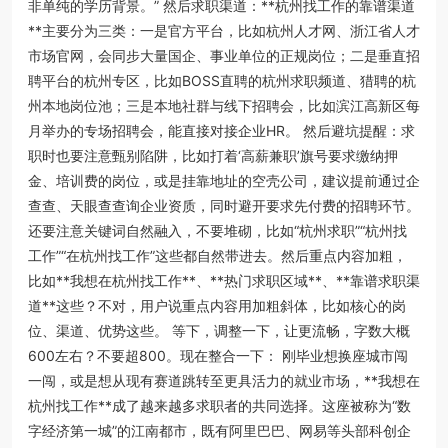
非单纯的学历背景。” 然后求职渠道：**杭州找工作的靠谱渠道
**主要分为三类：一是官方平台，比如杭州人才网、浙江省人才
市场官网，会同步大量国企、事业单位的正规岗位；二是垂直招
聘平台的杭州专区，比如BOSS直聘的杭州求职频道、猎聘的杭
州本地岗位池；三是本地社群与线下招聘会，比如滨江高新区每
月举办的专场招聘会，能直接对接企业HR。 然后避坑提醒：求
职时也要注意甄别陷阱，比如打着‘高薪兼职’旗号要求缴纳押
金、培训费的岗位，或是挂靠地址的空壳公司，建议提前通过企
查查、天眼查查询企业资质，同时避开要求先付费的招聘环节。
还要注意关键词自然融入，不要堆砌，比如“杭州求职”“杭州找
工作”“在杭州找工作”这些都自然带进去。然后重点内容加粗，
比如**我想在杭州找工作**、**热门求职区域**、**靠谱求职渠
道**这些？不对，用户说重点内容用加粗斜体，比如核心的岗
位、渠道、优势这些。 等下，调整一下，让更流畅，字数大概
600左右？不要超800。现在整合一下： 刚毕业想换座城市闯
一闯，或是想从现有赛道跳转至更具活力的就业市场，**我想在
杭州找工作**成了越来越多求职者的共同选择。这座被称为“数
字经济第一城”的江南都市，既有阿里巴巴、网易等头部科创企