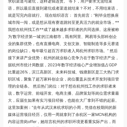
求职渠道与避坑，这样逻辑连贯。 等下，用户要求无需结束
语，所以最后直接到避坑或者渠道就结束？不对，不用结束语，
就是写完内容就行。 现在组织语言： 首先前言：“刚毕业想换座
城市闯一闯，或是想从现有赛道跳转至更具活力的就业市场，**
我想在杭州找工作**成了越来越多求职者的共同选择。这座被称
为‘数字经济第一城’的江南都市，既有阿里、网易等头部科创企
业的集群优势，也有直播电商、文创文旅、智能制造等多元赛道
的岗位缺口，每年吸引超百万求职者入局杭州求职市场。” 然后
接下来讲产业优势：杭州的就业核心竞争力在于数字经济产业，
据杭州市统计局数据，2023年数字经济核心产业增加值占GDP
比重超26%，滨江高新区、未来科技城、钱塘新区是三大热门求
职区域，聚集了超万家科创企业，岗位覆盖从技术开发到项目管
理的全链条。 然后热门岗位：对于想在杭州找工作的求职者来
说，数字运营、前端开发、电商主播、品牌策划等岗位需求量最
大，应届生如果有实习项目经验，也能在大厂拿到不错的起薪。
这里加案例：“去年从武汉来杭求职的小周，凭借在校期间的新
媒体运营项目经历，仅用一周就拿到了余杭区一家MCN机构的
内容运营岗offer，她坦言杭州的求职环境更看重实际产出，而