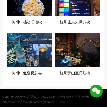
杭州中档酒吧招聘包厢陪唱,夜场如何吸引客人选你？
杭州生意火爆的夜场ktv招聘模特佳丽,招聘电话多少
杭州中低档夜总会招聘包厢公主,(好上班的不挑人)
杭州萧山区闻堰街道附近酒吧招聘包厢管家,一个月工资多少
Copyright ©
杭州水晶湾KTV
Powered By 杭州夜总会招聘模特佳丽
备案信息
https://www.yantaijob.com.cn/yzhmt/4116.html