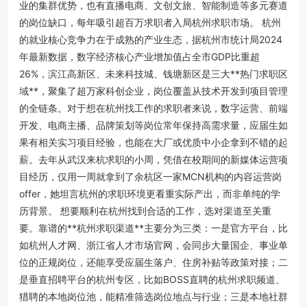
业的集群优势，也有直播电商、文创文旅、智能制造等多元赛道
的岗位缺口，每年吸引超百万求职者入局杭州求职市场。 杭州
的就业核心竞争力在于成熟的产业生态，据杭州市统计局2024
年最新数据，数字经济核心产业增加值占全市GDP比重超
26%，滨江高新区、未来科技城、钱塘新区是三大**热门求职区
域**，聚集了超万家科创企业，岗位覆盖从技术开发到项目管理
的全链条。对于想在杭州找工作的求职者来说，数字运营、前端
开发、电商主播、品牌策划等岗位常年保持高需求量，应届生如
果有相关实习项目经验，也能在大厂或优质中小企拿到不错的起
薪。去年从武汉来杭求职的小周，凭借在校期间的新媒体运营项
目经历，仅用一周就拿到了余杭区一家MCN机构的内容运营岗
offer，她坦言杭州的求职环境更看重实际产出，而非单纯的学
历背景。 想要顺利在杭州找到合适的工作，选对渠道至关重
要。靠谱的**杭州求职渠道**主要分为三类：一是官方平台，比
如杭州人才网、浙江省人才市场官网，会同步大量国企、事业单
位的正规岗位，还能享受应届生落户、住房补贴等政策对接；二
是垂直招聘平台的杭州专区，比如BOSS直聘的杭州求职频道、
猎聘的本地岗位池，能精准筛选岗位地点与行业；三是本地社群