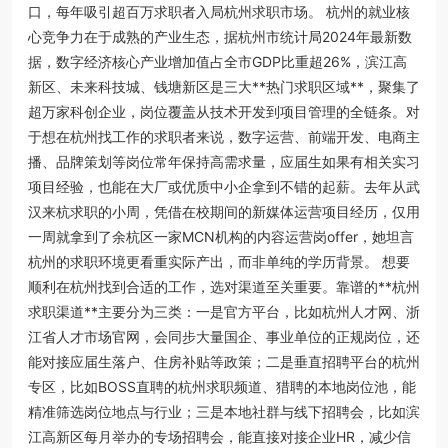
口，每年吸引超百万求职者入局杭州求职市场。 杭州的就业核
心竞争力在于成熟的产业生态，据杭州市统计局2024年最新数
据，数字经济核心产业增加值占全市GDP比重超26%，滨江高
新区、未来科技城、钱塘新区是三大**热门求职区域**，聚集了
超万家科创企业，岗位覆盖从技术开发到项目管理的全链条。对
于想在杭州找工作的求职者来说，数字运营、前端开发、电商主
播、品牌策划等岗位常年保持高需求量，应届生如果有相关实习
项目经验，也能在大厂或优质中小企拿到不错的起薪。去年从武
汉来杭求职的小周，凭借在校期间的新媒体运营项目经历，仅用
一周就拿到了余杭区一家MCN机构的内容运营岗offer，她坦言
杭州的求职环境更看重实际产出，而非单纯的学历背景。 想要
顺利在杭州找到合适的工作，选对渠道至关重要。靠谱的**杭州
求职渠道**主要分为三类：一是官方平台，比如杭州人才网、浙
江省人才市场官网，会同步大量国企、事业单位的正规岗位，还
能对接应届生落户、住房补贴等政策；二是垂直招聘平台的杭州
专区，比如BOSS直聘的杭州求职频道、猎聘的本地岗位池，能
精准筛选岗位地点与行业；三是本地社群与线下招聘会，比如滨
江高新区每月举办的专场招聘会，能直接对接企业HR，减少信