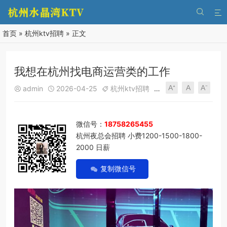


首页
»
杭州ktv招聘
» 正文
我想在杭州找电商运营类的工作
A⁺
A
A⁻
admin
2026-04-25
杭州ktv招聘
290
0





微信号：
18758265455
杭州夜总会招聘 小费1200-1500-1800-
2000 日薪
复制微信号