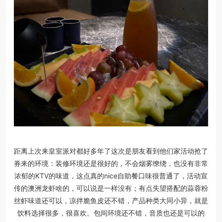
距离上次来皇室派对都好多年了这次是朋友看到他们家活动抢了
券来的环境：装修环境还是很好的，不会烟雾缭绕，也没有非常
浓郁的KTV的味道，这点真的nice自助餐口味很普通了，活动宣
传的澳洲龙虾啥的，可以说是一样没有；有点失望搭配的蒜蓉粉
丝虾味道还可以，凉拌脆鱼皮还不错，产品种类大同小异，就是
饮料选择很多，很喜欢。包间环境还不错，音质也还是可以的