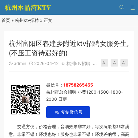


首页
»
杭州ktv招聘
» 正文
杭州富阳区春建乡附近ktv招聘女服务生,
(不压工资待遇好的)
A⁺
A
A⁻
admin
2026-04-12
杭州ktv招聘
110
0





微信号：
18758265455
杭州夜总会招聘 小费1200-1500-1800-
2000 日薪
复制微信号
交通方便，价格合理，音响效果非常好，每次练歌都非常满
意。非常不错！环境也好！服务也非常不错！环境差的很，高高