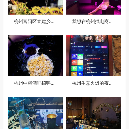
杭州富阳区春建乡附近酒吧招聘商务接待,领队直招没套路的
我想在杭州找电商运营类的工作
杭州中档酒吧招聘包厢陪唱,夜场如何吸引客人选你？
杭州生意火爆的夜场ktv招聘模特佳丽,招聘电话多少