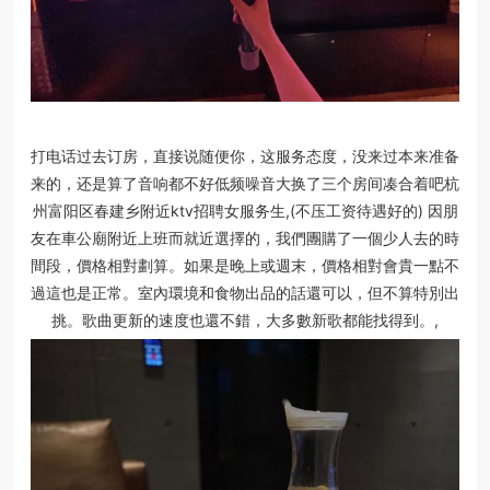
打电话过去订房，直接说随便你，这服务态度，没来过本来准备
来的，还是算了音响都不好低频噪音大换了三个房间凑合着吧杭
州富阳区春建乡附近ktv招聘女服务生,(不压工资待遇好的) 因朋
友在車公廟附近上班而就近選擇的，我們團購了一個少人去的時
間段，價格相對劃算。如果是晚上或週末，價格相對會貴一點不
過這也是正常。室內環境和食物出品的話還可以，但不算特別出
挑。歌曲更新的速度也還不錯，大多數新歌都能找得到。,