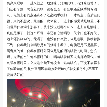
兴兴来唱歌，一进来就是一股烟味，难闻的很，有烟味就算了，
门还有个洞，隔音差的很，设备也差，有些歌还必须手机专项
点，电脑上有的点还点不了还必须手机扫一下才能点，音质差的
很，真的不想说，最差的一次体验，一进来的感觉就是脏差，不
知道用什么词来形容了，从来没去过哪个KTV一进去全是烟味，
真的是服了，就这个环境，谁还有心情唱歌，关个门也不好关，
地上还黏糊糊的，无语了，也没有什么歌，全是老歌，搜啥都搜
不到，合着我们来唱歌是来闻烟味来着了，电脑还是不是黑屏，
隔音真的差，合着在招聘外面全是别的招聘唱歌的时间，怎么
唱，走廊的空气都比招聘的好，唱着唱着就要去走廊透透气，差
点晕在招聘里，立麦连个凳子都没有，站着唱么，下次不会再来
了体验差的很,杭州富阳区春建乡附近ktv招聘女服务生,(不压工
资待遇好的)