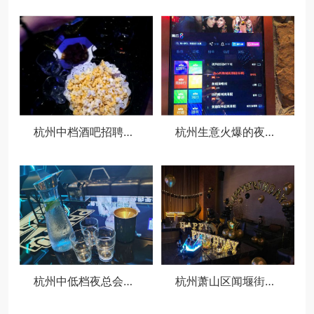
杭州中档酒吧招聘包厢陪唱,夜场如何吸引客人选你？
杭州生意火爆的夜场ktv招聘模特佳丽,招聘电话多少
杭州中低档夜总会招聘包厢公主,(好上班的不挑人)
杭州萧山区闻堰街道附近酒吧招聘包厢管家,一个月工资多少