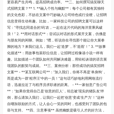
更容易产生共鸣，提高招聘成功率。 **二、如何撰写搞笑聊天
式招聘文案？** 1. **融入个性与幽默**：每个公司都有其独特
的文化色彩，不妨在文案中巧妙融入公司特色或行业梗，让招聘
信息变得生动有趣。比如，一家科技公司的招聘文案可以这样
写：“寻找志同道合的‘码’农，一起在这片代码的海洋里乘风破
浪！” 2. **用对话形式**：尝试以对话的形式展开文案，仿佛是
与朋友间的闲聊。例如：“嘿，听说你在寻找那个能让你大展拳
脚的地方？来我们这儿，我们一起‘造梦’，不‘造雨’！” 3. **故事
化描述**：用故事包装职位信息，让招聘过程像读小说一样有
趣。比如描述一个团队如何共同解决难题，用轻松诙谐的语言展
现团队的默契与成就。 **三、案例分析：那些成功的搞笑招聘
文案** - **某互联网公司**：“加入我们，你将不再是‘单身狗’，
而是成为一群‘程序汪’中的一员！”这句话巧妙地利用网络流行
语，迅速拉近了与程序员求职者的距离。 - **一家创意广告公司
**：“如果你觉得自己是‘创意的巨人’，却总被‘现实的猪队友’绊
倒，那么请加入我们，让我们一起把‘创意’变成‘生产力’！”这种
自嘲加鼓励的方式，让人会心一笑的同时，也感受到了团队的包
容与支持。 **四、注意事项** 虽然幽默是吸引人才的好方法，