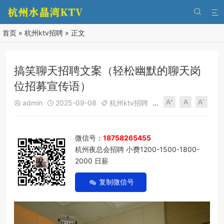


首页
»
杭州ktv招聘
» 正文
搞笑聊天招聘文案（轻松幽默的聊天岗
位招募宣传语）
A⁺
A
A⁻
admin
2025-09-08
杭州ktv招聘
304
0





微信号：
18758265455
杭州夜总会招聘 小费1200-1500-1800-
2000 日薪
复制微信号