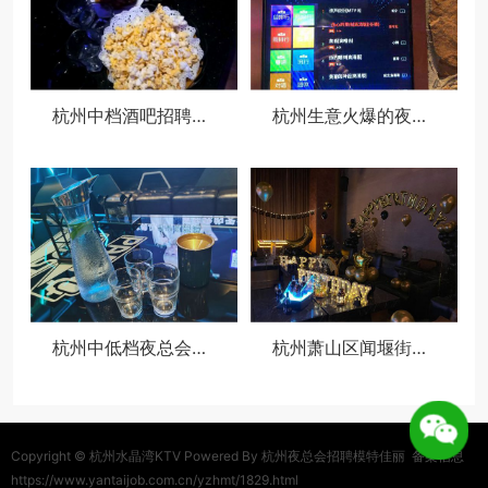
杭州中档酒吧招聘包厢陪唱,夜场如何吸引客人选你？
杭州生意火爆的夜场ktv招聘模特佳丽,招聘电话多少
杭州中低档夜总会招聘包厢公主,(好上班的不挑人)
杭州萧山区闻堰街道附近酒吧招聘包厢管家,一个月工资多少
Copyright ©
杭州水晶湾KTV
Powered By 杭州夜总会招聘模特佳丽
备案信息
https://www.yantaijob.com.cn/yzhmt/1829.html