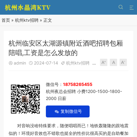


首页
»
杭州ktv招聘
» 正文
杭州临安区太湖源镇附近酒吧招聘包厢
陪唱,工资是怎么发放的
A⁺
A
A⁻
admin
2024-07-14
杭州ktv招聘
374
0





微信号：
18758265455
杭州夜总会招聘 小费1200-1500-1800-
2000 日薪
复制微信号
对音响没啥特殊要求，随便唱唱而已！地铁轰隆隆的跟地震
似的！环境好音效也不错歌也挺全的性价比很高买的是自助餐加