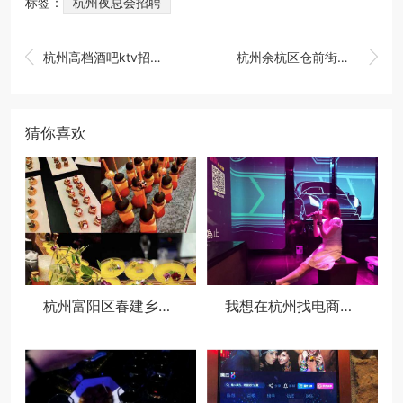
标签：
杭州夜总会招聘


杭州高档酒吧ktv招聘商务礼仪,工作时间和排班制度是怎样的？
杭州余杭区仓前街道附近夜总会招聘商务礼仪,生意好好上班的
猜你喜欢
杭州富阳区春建乡附近酒吧招聘商务接待,领队直招没套路的
我想在杭州找电商运营类的工作