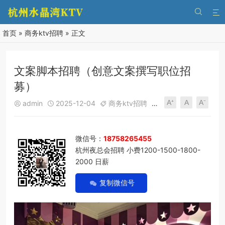


首页
»
商务ktv招聘
» 正文
文案脚本招聘（创意文案撰写职位招
募）
A⁺
A
A⁻
admin
2025-12-04
商务ktv招聘
182
0





微信号：
18758265455
杭州夜总会招聘 小费1200-1500-1800-
2000 日薪
复制微信号