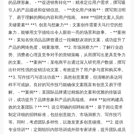
的品牌形象。 - **促进销售转化**：精准定位用户需求，撰写吸
引人的产品描述和促销信息。 - **优化用户体验**：撰写简洁明
了、易于理解的网站内容和用户指南。 ### **招聘文案人员的
关键要素** **1. 创意与想象力**：文案创作需要天马行空的想
象力，能够用文字描绘出令人眼前一亮的场景和故事。 - **案例
**：某知名快消品品牌曾通过一段幽默诙谐的文案，成功提升了
产品的网络热度，销量激增。 **2. 市场洞察力**：了解行业趋
势、消费者心理及竞争对手的营销策略，从而撰写出更具竞争力
的文案。 - **案例**：某电商平台通过深入研究用户数据，撰写
出针对性强的促销活动文案，有效提升了用户参与度和购买率。
**3. 写作技巧与语法功底**：虽然创意重要，但清晰的表达同
样不可或缺。良好的写作技巧能确保文案既富有创意又易于理
解。 - **案例**：某国际品牌通过精炼的文案和优雅的排版设
计，成功提升了品牌形象和产品的高端感。 ### **如何构建高
效的文案团队？** **1. 设立明确的招聘标准**：基于岗位需求
制定详细的招聘标准，包括创意能力、市场洞察力、写作技巧
等。同时，考虑团队多样性，以激发更多创意碰撞。 **2. 提供
专业培训**：定期组织内部培训或外部专家讲座，提升团队成员