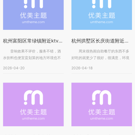
杭州富阳区常绿镇附近ktv招聘点歌公主,(不用交台费)
杭州拱墅区长庆街道附近夜总会招聘包厢管家,不限身高
音响效果不评价，服务不错，酒
周末很热闹自助餐厅的东西不多
水饮料也便宜蛮划算的地方环境也不
好吃的就更少了很好，很满意，环境
错交通便利位置很好找的，就在有色
很高大上啊！音响效果很好就是话筒
2026-04-20
2026-04-18
大...
会...