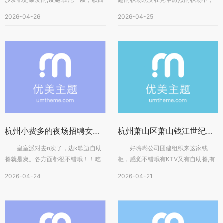
都是很老的，新歌什么都没有是...
逆袭似乎成了每个人心中的梦...
2026-04-26
2026-04-25
杭州小费多的夜场招聘女招待,有身高要求吗？
杭州萧山区萧山钱江世纪城附近酒吧招聘包厢陪唱,用什么招聘平台好
皇室派对去n次了，边k歌边自助
好嗨哟公司团建组织来这家钱
餐就是爽。各方面都很不错哦！！吃
柜，感觉不错哦有KTV又有自助餐,有
的东西一般，音效还不错，环境也还...
吃有喝有玩还有兄弟姐妹嗨哟因为我...
2026-04-24
2026-04-21