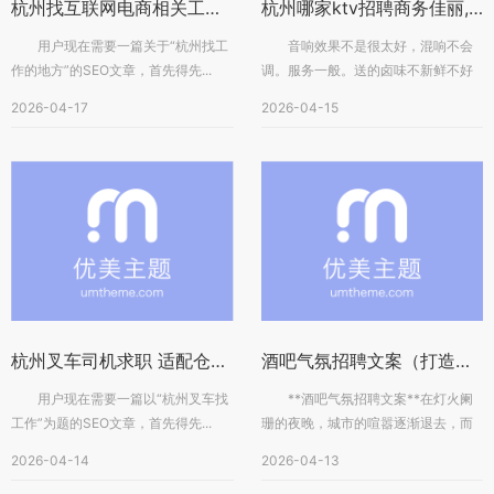
杭州找互联网电商相关工作的好去处
杭州哪家ktv招聘商务佳丽,是上白班还是上夜班
用户现在需要一篇关于“杭州找工
音响效果不是很太好，混响不会
作的地方”的SEO文章，首先得先...
调。服务一般。送的卤味不新鲜不好
吃，水果一般，爆米花很好吃的。环
2026-04-17
2026-04-15
境...
杭州叉车司机求职 适配仓储物流岗位
酒吧气氛招聘文案（打造独特酒吧氛围，诚邀氛围营造高手加入）
用户现在需要一篇以“杭州叉车找
**酒吧气氛招聘文案**在灯火阑
工作”为题的SEO文章，首先得先...
珊的夜晚，城市的喧嚣逐渐退去，而
有一类地方却正逐渐焕发出迷...
2026-04-14
2026-04-13