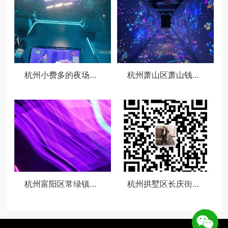
杭州小费多的夜场招聘女招待,有身高要求吗？
杭州萧山区萧山钱江世纪城附近酒吧招聘包厢陪唱,用什么招聘平台好
杭州富阳区常绿镇附近ktv招聘点歌公主,(不用交台费)
杭州拱墅区长庆街道附近夜总会招聘包厢管家,不限身高