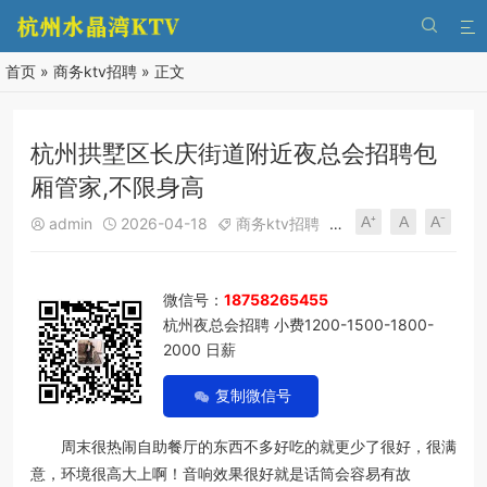


首页
»
商务ktv招聘
» 正文
杭州拱墅区长庆街道附近夜总会招聘包
厢管家,不限身高
A⁺
A
A⁻
admin
2026-04-18
商务ktv招聘
167
0





微信号：
18758265455
杭州夜总会招聘 小费1200-1500-1800-
2000 日薪
复制微信号
周末很热闹自助餐厅的东西不多好吃的就更少了很好，很满
意，环境很高大上啊！音响效果很好就是话筒会容易有故