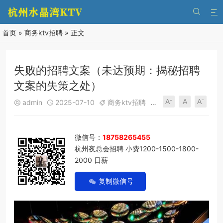


首页
»
商务ktv招聘
» 正文
失败的招聘文案（未达预期：揭秘招聘
文案的失策之处）
A⁺
A
A⁻
admin
2025-07-10
商务ktv招聘
248
0





微信号：
18758265455
杭州夜总会招聘 小费1200-1500-1800-
2000 日薪
复制微信号