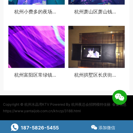
杭州小费多的夜场招聘女招待,有身高要求吗？
杭州萧山区萧山钱江世纪城附近酒吧招聘包厢陪唱,用什么招聘平台好
杭州富阳区常绿镇附近ktv招聘点歌公主,(不用交台费)
杭州拱墅区长庆街道附近夜总会招聘包厢管家,不限身高
Copyright ©
杭州水晶湾KTV
Powered By 杭州夜总会招聘模特佳丽
备案信息
https://www.yantaijob.com.cn/ktvzp/3188.html
187-5826-5455
添加微信