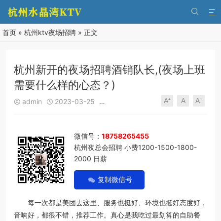


首页
»
杭州ktv夜场招聘
» 正文
杭州新开的夜场招聘酒销队长,(夜场上班
需要什么样的心态？)
A⁺
A
A⁻
admin
2023-03-25
杭州ktv夜场招聘
529
0





微信号：
18758265455
杭州夜总会招聘 小费1200-1500-1800-
2000 日薪
复制微信号
每一次都是美团去这里、服务也挺好、环境也挺好态度好，
音响好，都很不错，推荐工作。真心是我吃过最划算的自助餐