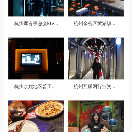
杭州哪有夜总会ktv招聘酒水促销员,ktv最容易被选中的穿搭
杭州余杭区黄湖镇附近夜场招聘商务接待,(不用订房任务)
杭州余姚地区普工文员求职招聘
杭州互联网行业资深boss找工作