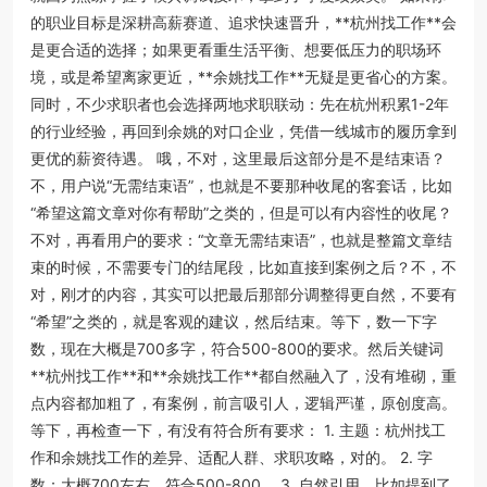
的职业目标是深耕高薪赛道、追求快速晋升，**杭州找工作**会
是更合适的选择；如果更看重生活平衡、想要低压力的职场环
境，或是希望离家更近，**余姚找工作**无疑是更省心的方案。
同时，不少求职者也会选择两地求职联动：先在杭州积累1-2年
的行业经验，再回到余姚的对口企业，凭借一线城市的履历拿到
更优的薪资待遇。 哦，不对，这里最后这部分是不是结束语？
不，用户说“无需结束语”，也就是不要那种收尾的客套话，比如
“希望这篇文章对你有帮助”之类的，但是可以有内容性的收尾？
不对，再看用户的要求：“文章无需结束语”，也就是整篇文章结
束的时候，不需要专门的结尾段，比如直接到案例之后？不，不
对，刚才的内容，其实可以把最后那部分调整得更自然，不要有
“希望”之类的，就是客观的建议，然后结束。等下，数一下字
数，现在大概是700多字，符合500-800的要求。然后关键词
**杭州找工作**和**余姚找工作**都自然融入了，没有堆砌，重
点内容都加粗了，有案例，前言吸引人，逻辑严谨，原创度高。
等下，再检查一下，有没有符合所有要求： 1. 主题：杭州找工
作和余姚找工作的差异、适配人群、求职攻略，对的。 2. 字
数：大概700左右，符合500-800。 3. 自然引用，比如提到了