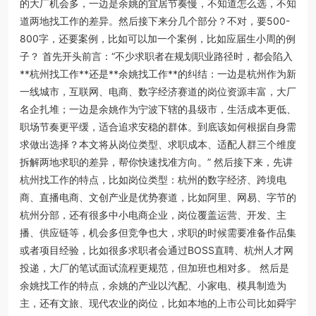
的大厂机会多，一边是余姚的宜居节奏慢，不知道怎么选，不知
道两地找工作的差异。然后接下来分几个部分？不对，要500-
800字，还要案例，比如可以加一个案例，比如应届生小周的例
子？ 首先开头前言：“不少求职者在规划职业路径时，都会陷入
**杭州找工作**还是**余姚找工作**的纠结：一边是杭州作为新
一线城市，互联网、电商、数字经济赛道的岗位资源丰富，大厂
名企扎堆；一边是余姚作为宁波下辖的县级市，生活成本更低、
职场节奏更平缓，适合追求安稳的群体。到底该如何根据自身需
求做出选择？本文将从岗位类型、求职成本、适配人群三个维度
拆解两地求职的差异，帮你快速找准方向。” 然后接下来，先讲
杭州找工作的特点，比如岗位类型：杭州的数字经济、跨境电
商、直播电商、文创产业是优势赛道，比如阿里、网易、字节的
杭州分部，还有很多中小电商企业，岗位覆盖运营、开发、主
播、供应链等，机会多但竞争也大，求职的时候需要准备作品集
或者项目经验，比如很多求职者会通过BOSS直聘、杭州人才网
投递，大厂的笔试面试流程更规范，但加班也相对多。 然后是
余姚找工作的特点，余姚的产业以汽配、小家电、模具制造为
主，还有文旅、现代农业的岗位，比如本地的上市公司比如舜宇