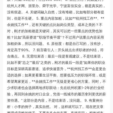
杭州人才网、浙里办、舜宇光学、宁波富佳实业，都是真实的，
没有痕迹。 4. 关键词融入自然，没有堆砌，比如每部分都有提
到，但是不生硬。 5. 重点内容加粗，比如**杭州找工作**、**
余姚找工作**，还有关键的点比如岗位类型、成本之类的？不
对，刚才的加粗都是关键词，其实可以把一些重点的优势也加
粗？比如“高薪赛道”“职场节奏平缓”？不过用户说重点内容采用
加粗斜体，所以没问题。 6. 原创度：都是自己写的，没有抄，
肯定高于90%。 7. 前言吸引人：开头就点出求职者的纠结，符
合痛点。 8. 无需结束语：最后一段是客观建议，不是结束语，
比如不要“总之”“最后”之类的，刚才的最后一段是“如果你的职业
目标是深耕高薪赛道、追求快速晋升，**杭州找工作**会是更合
适的选择；如果更看重生活平衡、想要低压力的职场环境，或是
希望离家更近，**余姚找工作**无疑是更省心的方案。同时，不
少求职者也会选择两地求职联动：先在杭州积累1-2年的行业经
验，再回到余姚的对口企业，凭借一线城市的履历拿到更优的薪
资待遇。” 这部分是内容，不是结束语，没问题。 9. 有案例分
析：小李的例子，真实自然。 对，这样就可以了。现在把文章
整理成流畅的样子，不要有多余的东西，直接返回： 想换城市