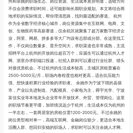
州和余姚的职场生态、岗位资源、生活成本差异明显，选错方向
不仅会浪费求职时间，还可能影响长期职业规划。本文将结合两
地求职的实际情况，帮你理清思路，找到最适配的赛道。 杭州
作为全省数字经济核心城市，岗位资源集中在互联网、电商、文
创、生物医药等高薪赛道，仅余杭区就聚集了超万家数字经济企
业，阿里、网易、拼多多等大厂均设有总部或分部。在这里找工
作，不仅岗位数量多、晋升空间大，求职渠道也非常成熟，主流
招聘平台上杭州的开放岗位超百万个，应届生可以通过杭州人才
网、浙里办求职端口投递，社招人群则可以通过行业社群、猎头
对接优质机会。不过杭州的生活成本较高，主城区房租普遍在
2500-5000元/月，职场内卷程度也相对更高，适合抗压能力
强、想快速积累行业经验的求职者。 余姚作为宁波下辖的县级
市，产业以先进制造、汽配模具、小家电为主，舜宇光学、宁波
富佳实业等本地龙头企业常年开放技术、外贸、管理岗位。这里
的职场节奏更平缓，加班情况远少于杭州，生活成本仅为杭州的
一半左右，一套两居室的房租仅需1200-2000元。不过余姚的
岗位类型相对单一，高端互联网、金融岗位较少，更适合本地生
活圈人群、想回归安稳的职场人，求职时可以关注余姚人才网、