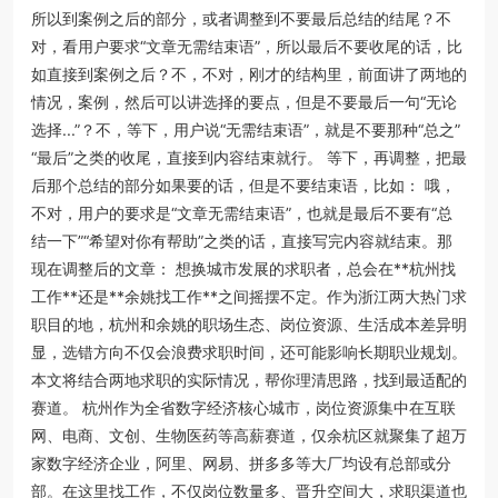
所以到案例之后的部分，或者调整到不要最后总结的结尾？不
对，看用户要求“文章无需结束语”，所以最后不要收尾的话，比
如直接到案例之后？不，不对，刚才的结构里，前面讲了两地的
情况，案例，然后可以讲选择的要点，但是不要最后一句“无论
选择...”？不，等下，用户说“无需结束语”，就是不要那种“总之”
“最后”之类的收尾，直接到内容结束就行。 等下，再调整，把最
后那个总结的部分如果要的话，但是不要结束语，比如： 哦，
不对，用户的要求是“文章无需结束语”，也就是最后不要有“总
结一下”“希望对你有帮助”之类的话，直接写完内容就结束。那
现在调整后的文章： 想换城市发展的求职者，总会在**杭州找
工作**还是**余姚找工作**之间摇摆不定。作为浙江两大热门求
职目的地，杭州和余姚的职场生态、岗位资源、生活成本差异明
显，选错方向不仅会浪费求职时间，还可能影响长期职业规划。
本文将结合两地求职的实际情况，帮你理清思路，找到最适配的
赛道。 杭州作为全省数字经济核心城市，岗位资源集中在互联
网、电商、文创、生物医药等高薪赛道，仅余杭区就聚集了超万
家数字经济企业，阿里、网易、拼多多等大厂均设有总部或分
部。在这里找工作，不仅岗位数量多、晋升空间大，求职渠道也