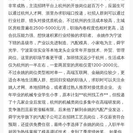
非常成熟，主流招聘平台上杭州的开放岗位超百万个，应届生可
以通过杭州人才网、浙里办求职端口投递，社招人群则可以通过
行业社群、猎头对接优质机会。不过杭州的生活成本较高，主城
区房租普遍在2500-5000元/月，职场内卷程度也相对更高，适
合抗压能力强、想快速积累行业经验的求职者。 余姚作为宁波
下辖的县级市，产业以先进制造、汽配模具、小家电为主，舜宇
光学、宁波富佳实业等本地龙头企业常年开放技术、外贸、管理
岗位。这里的职场节奏更平缓，加班情况远少于杭州，生活成本
仅为杭州的一半左右，一套两居室的房租仅需1200-2000元。
不过余姚的岗位类型相对单一，高端互联网、金融岗位较少，更
适合本地生活圈人群、想回归安稳的职场人，求职时可以关注余
姚人才网、本地招聘会，或者通过熟人推荐对接优质企业。 去
年毕业的机械专业学生小李，原本计划**杭州找工作**，但投递
了十几家企业后发现，杭州的机械类岗位多集中在高端研发岗，
竞争激烈且薪资涨幅有限。后来他了解到余姚的汽配产业发达，
舜宇光学旗下的汽配子公司正在招聘工艺员岗位，不仅薪资符合
预期，还提供免费住宿，最终小李选择了余姚的岗位，入职半年
就因为熟练掌握了模具调试技术，拿到了季度绩效奖。 如果你