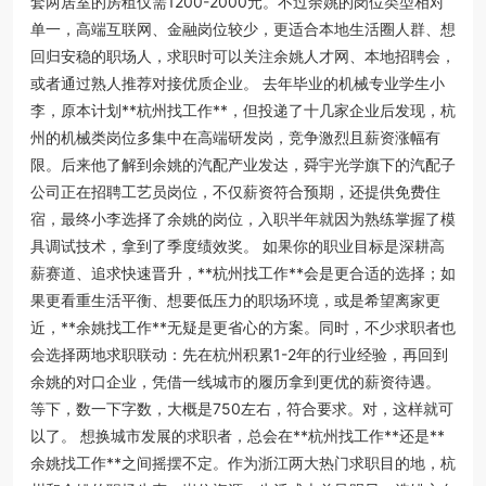
套两居室的房租仅需1200-2000元。不过余姚的岗位类型相对
单一，高端互联网、金融岗位较少，更适合本地生活圈人群、想
回归安稳的职场人，求职时可以关注余姚人才网、本地招聘会，
或者通过熟人推荐对接优质企业。 去年毕业的机械专业学生小
李，原本计划**杭州找工作**，但投递了十几家企业后发现，杭
州的机械类岗位多集中在高端研发岗，竞争激烈且薪资涨幅有
限。后来他了解到余姚的汽配产业发达，舜宇光学旗下的汽配子
公司正在招聘工艺员岗位，不仅薪资符合预期，还提供免费住
宿，最终小李选择了余姚的岗位，入职半年就因为熟练掌握了模
具调试技术，拿到了季度绩效奖。 如果你的职业目标是深耕高
薪赛道、追求快速晋升，**杭州找工作**会是更合适的选择；如
果更看重生活平衡、想要低压力的职场环境，或是希望离家更
近，**余姚找工作**无疑是更省心的方案。同时，不少求职者也
会选择两地求职联动：先在杭州积累1-2年的行业经验，再回到
余姚的对口企业，凭借一线城市的履历拿到更优的薪资待遇。
等下，数一下字数，大概是750左右，符合要求。对，这样就可
以了。
想换城市发展的求职者，总会在**杭州找工作**还是**
余姚找工作**之间摇摆不定。作为浙江两大热门求职目的地，杭