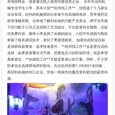
本地招聘会，或者通过熟人推荐对接优质企业。 去年毕业的机
械专业学生小李，原本计划**杭州找工作**，但投递了十几家企
业后发现，杭州的机械类岗位多集中在高端研发岗，竞争激烈且
薪资涨幅有限。后来他了解到余姚的汽配产业发达，舜宇光学旗
下的汽配子公司正在招聘工艺员岗位，不仅薪资符合预期，还提
供免费住宿，最终小李选择了余姚的岗位，入职半年就因为熟练
掌握了模具调试技术，拿到了季度绩效奖。 如果你的职业目标
是深耕高薪赛道、追求快速晋升，**杭州找工作**会是更合适的
选择；如果更看重生活平衡、想要低压力的职场环境，或是希望
离家更近，**余姚找工作**无疑是更省心的方案。同时，不少求
职者也会选择两地求职联动：先在杭州积累1-2年的行业经验，
再回到余姚的对口企业，凭借一线城市的履历拿到更优的薪资待
遇。