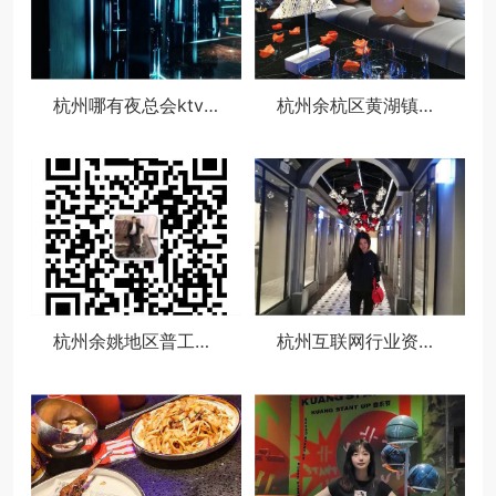
杭州哪有夜总会ktv招聘酒水促销员,ktv最容易被选中的穿搭
杭州余杭区黄湖镇附近夜场招聘商务接待,(不用订房任务)
杭州余姚地区普工文员求职招聘
杭州互联网行业资深boss找工作