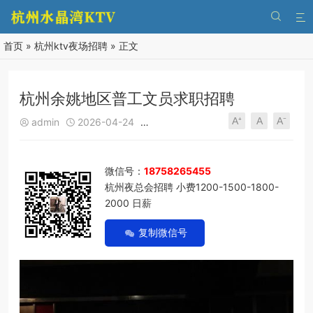


首页
»
杭州ktv夜场招聘
» 正文
杭州余姚地区普工文员求职招聘
A⁺
A
A⁻
admin
2026-04-24
杭州ktv夜场招聘
284
0





微信号：
18758265455
杭州夜总会招聘 小费1200-1500-1800-
2000 日薪
复制微信号