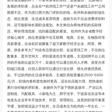
发展的求职者，总会在**杭州找工作**还是**余姚找工作**之间
摇摆不定。作为浙江两大热门求职目的地，杭州和余姚的职场生
态、岗位资源、生活成本差异明显，选错方向不仅会浪费求职时
间，还可能影响长期职业规划。本文将结合两地求职的实际情
况，帮你理清思路，找到最适配的赛道。 杭州作为全省数字经
济核心城市，岗位资源集中在互联网、电商、文创、生物医药等
高薪赛道，仅余杭区就聚集了超万家数字经济企业，阿里、网
易、拼多多等大厂均设有总部或分部。在这里找工作，不仅岗位
数量多、晋升空间大，求职渠道也非常成熟，主流招聘平台上杭
州的开放岗位超百万个，应届生可以通过杭州人才网、浙里办求
职端口投递，社招人群则可以通过行业社群、猎头对接优质机
会。不过杭州的生活成本较高，主城区房租普遍在2500-5000
元/月，职场内卷程度也相对更高，适合抗压能力强、想快速积
累行业经验的求职者。 余姚作为宁波下辖的县级市，产业以先
进制造、汽配模具、小家电为主，舜宇光学、宁波富佳实业等本
地龙头企业常年开放技术、外贸、管理岗位。这里的职场节奏更
平缓，加班情况远少于杭州，生活成本仅为杭州的一半左右，一