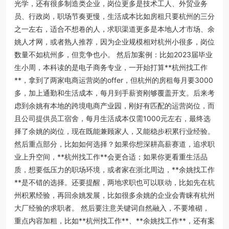
光学，还有很多制造类企业，岗位更多是技术工人、外贸业务
员、行政岗，职场节奏更慢，生活成本比如房租只要杭州的三分
之一左右，适合不想卷的人，求职渠道更多是本地人才市场、余
姚人才网，或者熟人推荐，因为企业规模相对杭州小很多，岗位
数量不如杭州多，但竞争也小。 然后加案例：比如2023届毕业
生小周，本科读的是电子商务专业，一开始打算**杭州找工作
**，拿到了两家电商运营岗的offer，但杭州的房租每月要3000
多，加上通勤和生活成本，每月到手薪资刚够覆盖开支。后来考
虑到余姚有本地的跨境电商产业园，刚好有匹配的运营岗位，而
且公司提供员工宿舍，每月生活成本仅需1000元左右，最终选
择了余姚的岗位，现在既能兼顾家人，又能稳步积累行业经验。
然后重点部分，比如如何选择？如果你想深耕高薪赛道，追求职
业上升空间，**杭州找工作**会更合适；如果你更看重生活品
质，想要低压力的职场环境，或者家在浙北周边，**余姚找工作
**是不错的选择。还要提醒，两地求职也可以联动，比如先在杭
州积累经验，再回余姚发展，比如很多余姚的企业会青睐有杭州
大厂经验的求职者。 然后要注意关键词自然融入，不要堆砌，
重点内容加粗，比如**杭州找工作**、**余姚找工作**，还有案