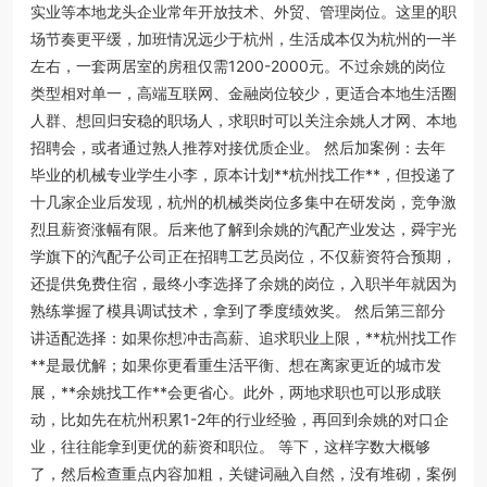
实业等本地龙头企业常年开放技术、外贸、管理岗位。这里的职
场节奏更平缓，加班情况远少于杭州，生活成本仅为杭州的一半
左右，一套两居室的房租仅需1200-2000元。不过余姚的岗位
类型相对单一，高端互联网、金融岗位较少，更适合本地生活圈
人群、想回归安稳的职场人，求职时可以关注余姚人才网、本地
招聘会，或者通过熟人推荐对接优质企业。 然后加案例：去年
毕业的机械专业学生小李，原本计划**杭州找工作**，但投递了
十几家企业后发现，杭州的机械类岗位多集中在研发岗，竞争激
烈且薪资涨幅有限。后来他了解到余姚的汽配产业发达，舜宇光
学旗下的汽配子公司正在招聘工艺员岗位，不仅薪资符合预期，
还提供免费住宿，最终小李选择了余姚的岗位，入职半年就因为
熟练掌握了模具调试技术，拿到了季度绩效奖。 然后第三部分
讲适配选择：如果你想冲击高薪、追求职业上限，**杭州找工作
**是最优解；如果你更看重生活平衡、想在离家更近的城市发
展，**余姚找工作**会更省心。此外，两地求职也可以形成联
动，比如先在杭州积累1-2年的行业经验，再回到余姚的对口企
业，往往能拿到更优的薪资和职位。 等下，这样字数大概够
了，然后检查重点内容加粗，关键词融入自然，没有堆砌，案例