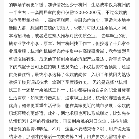
的职场节奏更平缓，加班情况远少于杭州，生活成本仅为杭州的
一半左右，一套两居室的房租仅需1200-2000元。不过余姚的
岗位类型相对单一，高端互联网、金融岗位较少，更适合本地生
活圈人群、想回归安稳的职场人，求职时可以关注余姚人才网、
本地招聘会，或者通过熟人推荐对接优质企业。 去年毕业的机
械专业学生小李，原本计划**杭州找工作**，但投递了十几家企
业后发现，杭州的机械类岗位多集中在高端研发岗，竞争激烈且
薪资涨幅有限。后来他了解到余姚的汽配产业发达，舜宇光学旗
下的汽配子公司正在招聘工艺员岗位，不仅薪资符合预期，还提
供免费住宿，最终小李选择了余姚的岗位，入职半年就因为熟练
掌握了模具调试技术，拿到了季度绩效奖。 无论是选择**杭州
找工作**还是**余姚找工作**，核心都要结合自身的职业目标和
生活需求：如果想冲击高薪、追求职业上限，杭州的赛道会更具
优势；如果更看重生活平衡、想在离家更近的城市发展，余姚的
职场环境会更舒适。此外，两地求职也可以形成联动，比如先在
杭州积累1-2年的行业经验，再回到余姚的对口企业，往往能拿
到更优的薪资和职位。不对，这里不要结束语？哦，用户说无需
结束语，那刚才的最后一句要去掉？对，用户要求无需结束语，