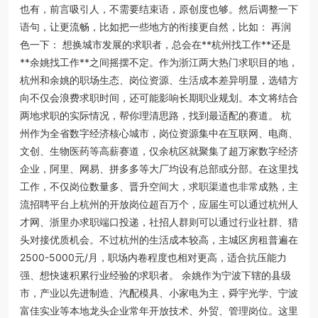
也有，前言吸引人，不需要结束语，原创度也够。然后调整一下
语句，让更流畅，比如把一些地方的衔接更自然，比如： 再润
色一下： 想换城市发展的求职者，总会在**杭州找工作**还是
**余姚找工作**之间摇摆不定。作为浙江两大热门求职目的地，
杭州和余姚的职场生态、岗位资源、生活成本差异明显，选错方
向不仅会浪费求职时间，还可能影响长期职业规划。本文将结合
两地求职的实际情况，帮你理清思路，找到最适配的赛道。 杭
州作为全省数字经济核心城市，岗位资源集中在互联网、电商、
文创、生物医药等高薪赛道，仅余杭区就聚集了超万家数字经济
企业，阿里、网易、拼多多等大厂均设有总部或分部。在这里找
工作，不仅岗位数量多、晋升空间大，求职渠道也非常成熟，主
流招聘平台上杭州的开放岗位超百万个，应届生可以通过杭州人
才网、浙里办求职端口投递，社招人群则可以通过行业社群、猎
头对接优质机会。不过杭州的生活成本较高，主城区房租普遍在
2500-5000元/月，职场内卷程度也相对更高，适合抗压能力
强、想快速积累行业经验的求职者。 余姚作为宁波下辖的县级
市，产业以先进制造、汽配模具、小家电为主，舜宇光学、宁波
富佳实业等本地龙头企业常年开放技术、外贸、管理岗位。这里