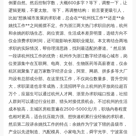
例要自然。然后控制字数，大概600多字？等下，调整一下，让
逻辑更顺，不要太散。 等下，再调整结构： 前言要更吸引人，
比如“想换城市发展的求职者，总会在**杭州找工作**还是**余
姚找工作**之间摇摆不定。作为浙江两大热门求职目的地，杭州
和余姚的职场生态、岗位资源、生活成本差异明显，选错方向不
仅会浪费求职时间，还可能影响长期职业规划。本文将结合两地
求职的实际情况，帮你理清思路，找到最适配的赛道。” 然后第
一段讲杭州找工作的优势：杭州作为浙江数字经济核心城市，岗
位资源集中在互联网、电商、文创、生物医药等高薪赛道，仅余
杭区就聚集了超万家数字经济企业，阿里、网易、拼多多等大厂
均设有总部或分部。在这里找工作，不仅岗位数量多、晋升空间
大，求职渠道也非常成熟，主流招聘平台上杭州的开放岗位超百
万个，应届生可以通过杭州人才网、浙里办求职端口投递，社招
人群则可以通过行业社群、猎头对接优质机会。不过杭州的生活
成本较高，主城区房租普遍在2500-5000元/月，职场内卷程度
也相对更高，适合抗压能力强、想快速积累行业经验的求职者。
然后第二段讲余姚找工作的特点：余姚作为宁波下辖的县级市，
产业以先进制造、汽配模具、小家电为主，舜宇光学、宁波富佳