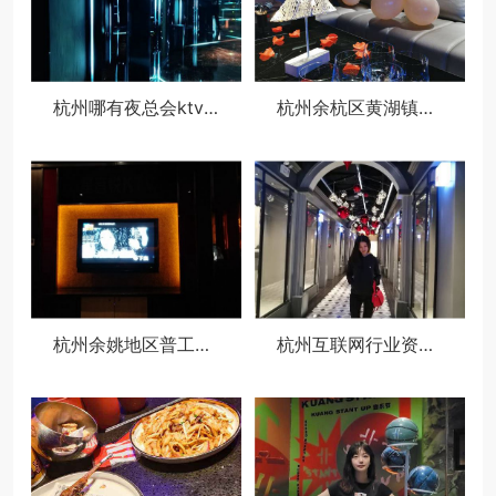
杭州哪有夜总会ktv招聘酒水促销员,ktv最容易被选中的穿搭
杭州余杭区黄湖镇附近夜场招聘商务接待,(不用订房任务)
杭州余姚地区普工文员求职招聘
杭州互联网行业资深boss找工作