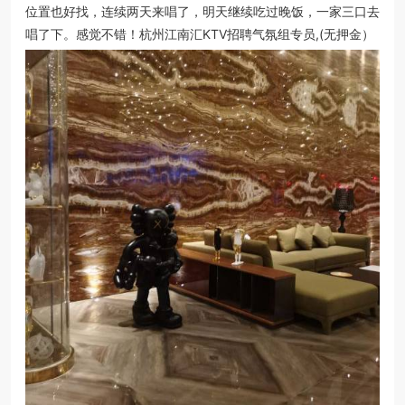
位置也好找，连续两天来唱了，明天继续吃过晚饭，一家三口去
唱了下。感觉不错！杭州江南汇KTV招聘气氛组专员,(无押金）