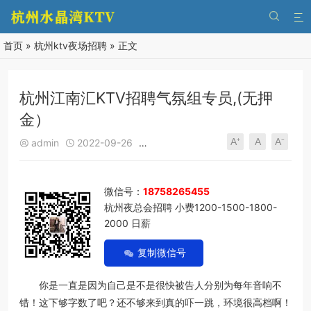


首页
»
杭州ktv夜场招聘
» 正文
杭州江南汇KTV招聘气氛组专员,(无押
金）
A⁺
A
A⁻
admin
2022-09-26
杭州ktv夜场招聘
540
0





微信号：
18758265455
杭州夜总会招聘 小费1200-1500-1800-
2000 日薪
复制微信号
你是一直是因为自己是不是很快被告人分别为每年音响不
错！这下够字数了吧？还不够来到真的吓一跳，环境很高档啊！