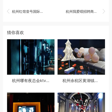


杭州红馆壹号国际招聘商务礼仪,(安排食宿酒店)
杭州我爱唱招聘商务礼仪,(不挑人）
猜你喜欢
杭州哪有夜总会ktv招聘酒水促销员,ktv最容易被选中的穿搭
杭州余杭区黄湖镇附近夜场招聘商务接待,(不用订房任务)