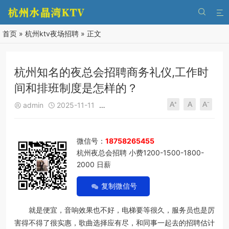


首页
»
杭州ktv夜场招聘
» 正文
杭州知名的夜总会招聘商务礼仪,工作时
间和排班制度是怎样的？
A⁺
A
A⁻
admin
2025-11-11
杭州ktv夜场招聘
195
0





微信号：
18758265455
杭州夜总会招聘 小费1200-1500-1800-
2000 日薪
复制微信号
就是便宜，音响效果也不好，电梯要等很久，服务员也是厉
害得不得了很实惠，歌曲选择应有尽，和同事一起去的招聘估计