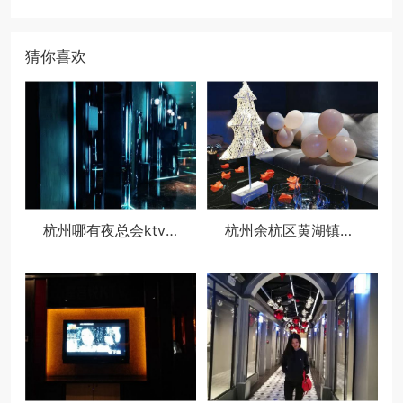
猜你喜欢
杭州哪有夜总会ktv招聘酒水促销员,ktv最容易被选中的穿搭
杭州余杭区黄湖镇附近夜场招聘商务接待,(不用订房任务)