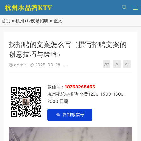


首页
»
杭州ktv夜场招聘
» 正文
找招聘的文案怎么写（撰写招聘文案的
创意技巧与策略）
A⁺
A
A⁻
admin
2025-09-28
杭州ktv夜场招聘
295
0





微信号：
18758265455
杭州夜总会招聘 小费1200-1500-1800-
2000 日薪
复制微信号