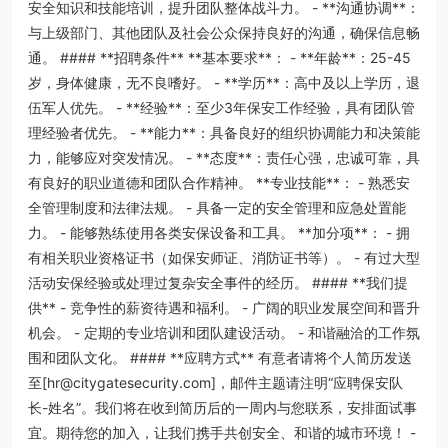
安全知识和技能培训，提升团队整体战斗力。 - **沟通协调**：
与上级部门、其他团队及社会公众保持良好的沟通，确保信息畅
通。 #### **招聘条件** **基本要求**： - **年龄**：25-45
岁，身体健康，无不良嗜好。 - **学历**：高中及以上学历，退
伍军人优先。 - **经验**：至少3年保安工作经验，具有团队管
理经验者优先。 - **能力**：具备良好的组织协调能力和决策能
力，能够应对突发情况。 - **态度**：责任心强，忠诚可靠，具
有良好的职业道德和团队合作精神。 **专业技能**： - 熟悉安
全管理制度和法律法规。 - 具备一定的安全管理和应急处置能
力。 - 能够熟练使用各类安保设备和工具。 **加分项**： - 拥
有相关职业资格证书（如保安师证、消防证书等）。 - 有过大型
活动安保经验或处理过复杂安全事件的经历。 #### **我们提
供** - 竞争性的薪资待遇和福利。 - 广阔的职业发展空间和晋升
机会。 - 定期的专业培训和团队建设活动。 - 和谐融洽的工作氛
围和团队文化。 #### **应聘方式** 有意者请将个人简历发送
至[hr@citygatesecurity.com]，邮件主题请注明“应聘保安队
长-姓名”。我们将在收到简历后的一周内与您联系，安排面试事
宜。期待您的加入，让我们携手共创安全、和谐的城市环境！ -