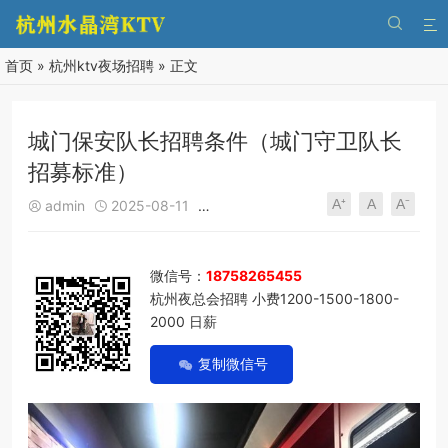


首页
»
杭州ktv夜场招聘
» 正文
城门保安队长招聘条件（城门守卫队长
招募标准）
A⁺
A
A⁻
admin
2025-08-11
杭州ktv夜场招聘
280
0





微信号：
18758265455
杭州夜总会招聘 小费1200-1500-1800-
2000 日薪
复制微信号