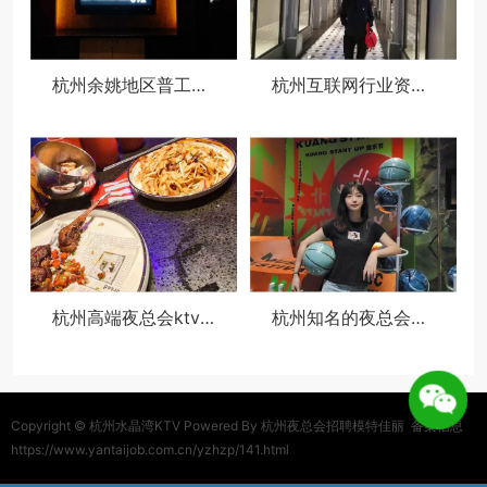
杭州余姚地区普工文员求职招聘
杭州互联网行业资深boss找工作
杭州高端夜总会ktv招聘商务佳丽,过年放假吗？
杭州知名的夜总会ktv招聘包厢服务员,夜场上班身体多久会垮
Copyright ©
杭州水晶湾KTV
Powered By 杭州夜总会招聘模特佳丽
备案信息
https://www.yantaijob.com.cn/yzhzp/141.html