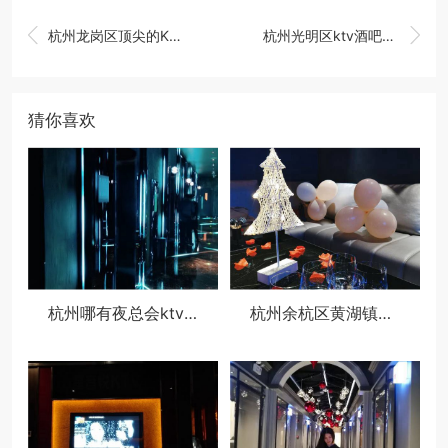


杭州龙岗区顶尖的KTV招聘模特,招聘经理微信多少_
杭州光明区ktv酒吧招聘日结,有晋升机会吗_
猜你喜欢
杭州哪有夜总会ktv招聘酒水促销员,ktv最容易被选中的穿搭
杭州余杭区黄湖镇附近夜场招聘商务接待,(不用订房任务)