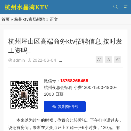


首页
»
杭州ktv夜场招聘
» 正文
杭州坪山区高端商务ktv招聘信息,按时发
工资吗_
A⁺
A
A⁻
admin
2022-06-04
杭州ktv夜场招聘
723
0





微信号：
18758265455
杭州夜总会招聘 小费1200-1500-1800-
2000 日薪
复制微信号
本来以为过年的时候，位置会比较紧张。下午打电话过去，
说还有房间，果断在大众点评上团购一张6小时券，120元。有