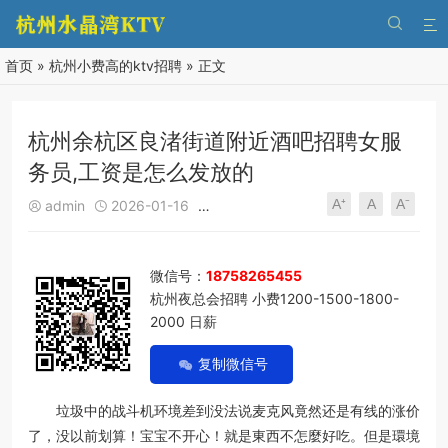


首页
»
杭州小费高的ktv招聘
» 正文
杭州余杭区良渚街道附近酒吧招聘女服
务员,工资是怎么发放的
A⁺
A
A⁻
admin
2026-01-16
杭州小费高的ktv招聘
146
0





微信号：
18758265455
杭州夜总会招聘 小费1200-1500-1800-
2000 日薪
复制微信号
垃圾中的战斗机环境差到没法说麦克风竟然还是有线的涨价
了，没以前划算！宝宝不开心！就是東西不怎麼好吃。但是環境