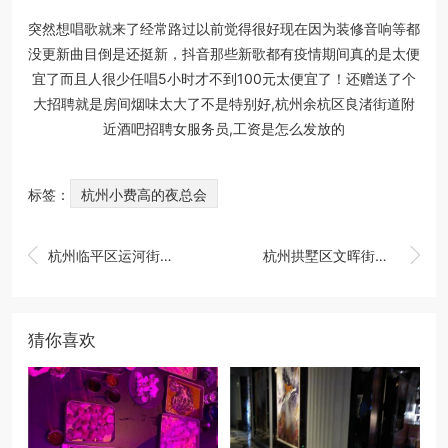
突然想唱歌就来了经常路过以前觉得很好现在因为装修音响等都
没更新曲目倒是还挺新，抖音那些新歌都有疫情期间真的是太便
宜了而且人很少任唱5小时才不到100元太便宜了！还赠送了个
大招聘就是房间烟味太大了不是特别好,杭州余杭区良渚街道附
近酒吧招聘女服务员,工资是怎么发放的
标签：
杭州小费高的夜总会


杭州临平区运河街道附近酒吧招聘包厢陪唱,领队直招没套路的
杭州拱墅区文晖街道附近ktv招聘现场DJ,一个月上几天班
猜你喜欢