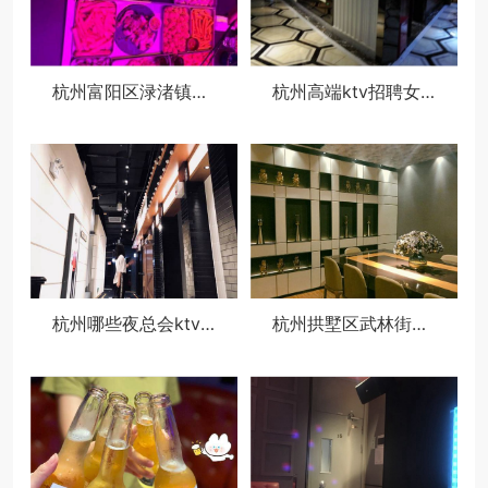
杭州富阳区渌渚镇附近夜场招聘女服务生,生意好好上班的
杭州高端ktv招聘女服务生,过年放假吗？
杭州哪些夜总会ktv招聘商务模特,薪资待遇包括基本工资外还有其他福利吗？
杭州拱墅区武林街道附近酒吧招聘点歌公主,过年放假吗？