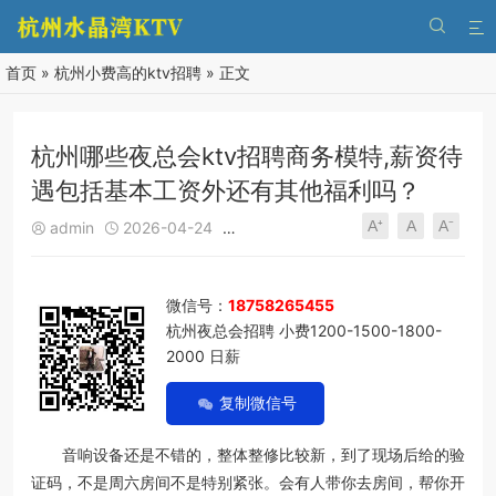


首页
»
杭州小费高的ktv招聘
» 正文
杭州哪些夜总会ktv招聘商务模特,薪资待
遇包括基本工资外还有其他福利吗？
A⁺
A
A⁻
admin
2026-04-24
杭州小费高的ktv招聘
302
0





微信号：
18758265455
杭州夜总会招聘 小费1200-1500-1800-
2000 日薪
复制微信号
音响设备还是不错的，整体整修比较新，到了现场后给的验
证码，不是周六房间不是特别紧张。会有人带你去房间，帮你开