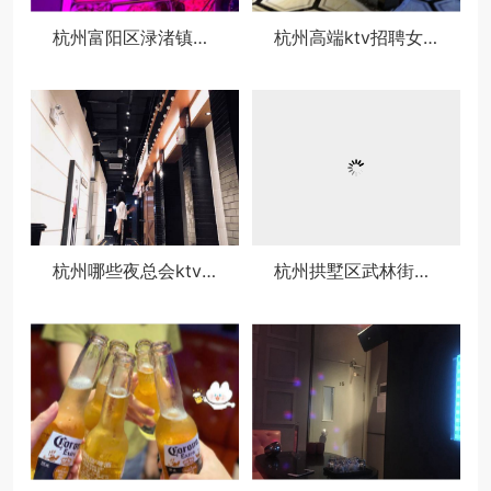
杭州富阳区渌渚镇附近夜场招聘女服务生,生意好好上班的
杭州高端ktv招聘女服务生,过年放假吗？
杭州哪些夜总会ktv招聘商务模特,薪资待遇包括基本工资外还有其他福利吗？
杭州拱墅区武林街道附近酒吧招聘点歌公主,过年放假吗？