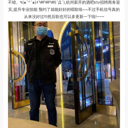
不错。٩(๑`^´๑)۶༄༅༄༅༄༅)`Д´),杭州新开的酒吧ktv招聘商务迎
宾,提升专业技能 预约了就能好好的唱歌啦~~不过手机信号真的
从来没好过!!!然后歌也可以多更新一下啦!~~~