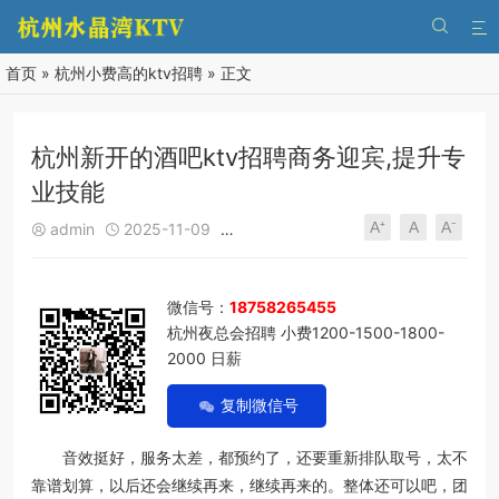


首页
»
杭州小费高的ktv招聘
» 正文
杭州新开的酒吧ktv招聘商务迎宾,提升专
业技能
A⁺
A
A⁻
admin
2025-11-09
杭州小费高的ktv招聘
188
0





微信号：
18758265455
杭州夜总会招聘 小费1200-1500-1800-
2000 日薪
复制微信号
音效挺好，服务太差，都预约了，还要重新排队取号，太不
靠谱划算，以后还会继续再来，继续再来的。整体还可以吧，团