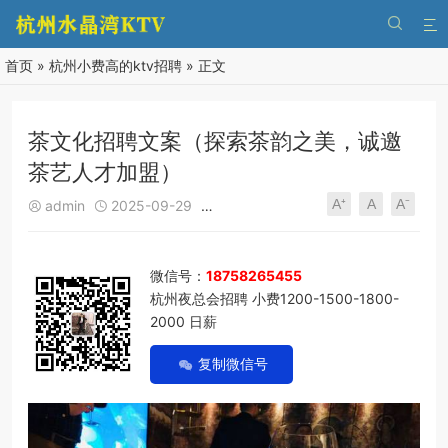


首页
»
杭州小费高的ktv招聘
» 正文
茶文化招聘文案（探索茶韵之美，诚邀
茶艺人才加盟）
A⁺
A
A⁻
admin
2025-09-29
杭州小费高的ktv招聘
253
0





微信号：
18758265455
杭州夜总会招聘 小费1200-1500-1800-
2000 日薪
复制微信号