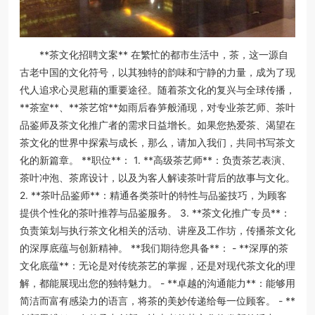
**茶文化招聘文案** 在繁忙的都市生活中，茶，这一源自
古老中国的文化符号，以其独特的韵味和宁静的力量，成为了现
代人追求心灵慰藉的重要途径。随着茶文化的复兴与全球传播，
**茶室**、**茶艺馆**如雨后春笋般涌现，对专业茶艺师、茶叶
品鉴师及茶文化推广者的需求日益增长。如果您热爱茶、渴望在
茶文化的世界中探索与成长，那么，请加入我们，共同书写茶文
化的新篇章。 **职位**： 1. **高级茶艺师**：负责茶艺表演、
茶叶冲泡、茶席设计，以及为客人解读茶叶背后的故事与文化。
2. **茶叶品鉴师**：精通各类茶叶的特性与品鉴技巧，为顾客
提供个性化的茶叶推荐与品鉴服务。 3. **茶文化推广专员**：
负责策划与执行茶文化相关的活动、讲座及工作坊，传播茶文化
的深厚底蕴与创新精神。 **我们期待您具备**： - **深厚的茶
文化底蕴**：无论是对传统茶艺的掌握，还是对现代茶文化的理
解，都能展现出您的独特魅力。 - **卓越的沟通能力**：能够用
简洁而富有感染力的语言，将茶的美妙传递给每一位顾客。 - **