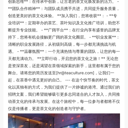
创新思维**：在传承中创新，让古老的茶文化焕发新的活力。 -
**团队合作精神**：与团队成员携手共进，共同提升服务质量，
创造更美好的茶文化体验。 **加入我们，您将收获**： - **专
业培训**：定期举办的茶艺、茶叶知识及文化推广培训，助您不
断提升专业技能。 - **广阔平台**：在行业内享有盛誉的品牌支
持下，您将有机会接触更广阔的茶文化圈层。 - **职业发展**：
清晰的职业发展路径，从初级到高级，每一步都充满挑战与机
遇。 - **温馨氛围**：一个充满热情与尊重的团队，让您的每一
天都充满动力。 **立即行动，开启您的茶文化之旅！** 无论您
是资深茶友，还是渴望在茶领域探索的新手，这里都有属于您的
舞台。请将您的简历发送至[hr@teaculture.com]，让我们一
起，在茶香中遇见更好的自己。 --- 在这个快节奏的时代，茶文
化以其独有的方式，为我们提供了一片静谧的港湾。通过我们的
招聘文案，我们希望能够吸引更多志同道合的人才加入，共同推
动茶文化的传承与发展。在这个旅程中，每一位参与者都将不仅
仅是传播者，更是茶文化的创造者与守护者。