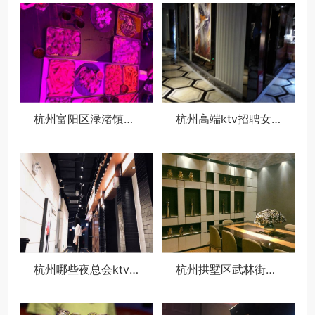
杭州富阳区渌渚镇附近夜场招聘女服务生,生意好好上班的
杭州高端ktv招聘女服务生,过年放假吗？
杭州哪些夜总会ktv招聘商务模特,薪资待遇包括基本工资外还有其他福利吗？
杭州拱墅区武林街道附近酒吧招聘点歌公主,过年放假吗？