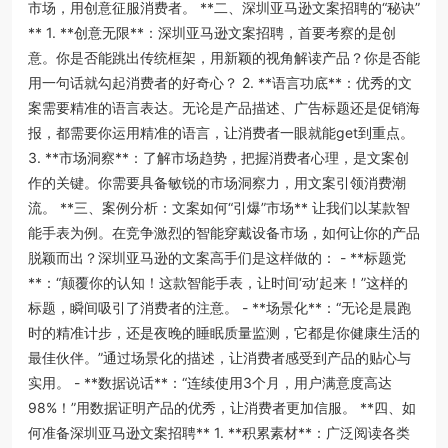
市场，用创意征服消费者。 **二、深圳亚马逊文案招聘的“秘诀”
** 1. **创意无限**：深圳亚马逊文案招聘，首要考察的是创
意。你是否能跳出传统框架，用新颖的视角解读产品？你是否能
用一句话就勾起消费者的好奇心？ 2. **语言功底**：优秀的文
案需要精准的语言表达。无论是产品描述、广告标题还是促销海
报，都需要你运用精准的语言，让消费者一眼就能get到重点。
3. **市场洞察**：了解市场趋势，把握消费者心理，是文案创
作的关键。你需要具备敏锐的市场洞察力，用文案引领消费潮
流。 **三、案例分析：文案如何“引爆”市场** 让我们以某款智
能手表为例。在竞争激烈的智能穿戴设备市场，如何让你的产品
脱颖而出？深圳亚马逊的文案高手们是这样做的： - **标题党
**：“颠覆你的认知！这款智能手表，让时间‘动’起来！”这样的
标题，瞬间吸引了消费者的注意。 - **场景化**：“无论是晨跑
时的精准计步，还是夜晚的睡眠质量监测，它都是你健康生活的
最佳伙伴。”通过场景化的描述，让消费者感受到产品的贴心与
实用。 - **数据说话**：“连续使用3个月，用户满意度高达
98%！”用数据证明产品的优秀，让消费者更加信服。 **四、如
何准备深圳亚马逊文案招聘** 1. **积累素材**：广泛阅读各类