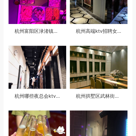
杭州富阳区渌渚镇附近夜场招聘女服务生,生意好好上班的
杭州高端ktv招聘女服务生,过年放假吗？
杭州哪些夜总会ktv招聘商务模特,薪资待遇包括基本工资外还有其他福利吗？
杭州拱墅区武林街道附近酒吧招聘点歌公主,过年放假吗？