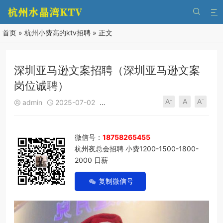


首页
»
杭州小费高的ktv招聘
» 正文
深圳亚马逊文案招聘（深圳亚马逊文案
岗位诚聘）
A⁺
A
A⁻
admin
2025-07-02
杭州小费高的ktv招聘
241
0





微信号：
18758265455
杭州夜总会招聘 小费1200-1500-1800-
2000 日薪
复制微信号