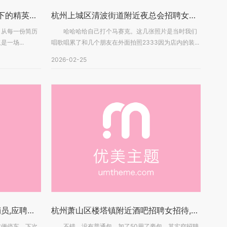
反腐招聘文案（廉洁风气引领下的精英招募：共筑反腐防线）
杭州上城区清波街道附近夜总会招聘女服务员,无中介费的
从每一份简历
哈哈哈给自己打个马赛克。这几张照片是当时我们
一场...
唱歌唱累了和几个朋友在外面拍照2333因为店内的装...
2026-02-25
杭州翻台高的ktv招聘酒水促销员,应聘有哪些要求
杭州萧山区楼塔镇附近酒吧招聘女招待,工作好做吗？
便停车，下次
不错，没有普通包，加了50用了豪包。其实空招聘