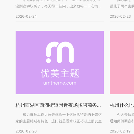
没到这种场所了，今天得一轻闲，岀来放松一下心情，
跟儿子两个去
这...
还...
2026-02-24
2026-02-23
杭州西湖区西湖街道附近夜场招聘商务接待,(不用交台费)
极力推荐工作大家去体验一下这家店特别的不错这
今天去后感觉
家的主题特别有特色一进门就是香水味正巧赶上朋友生
通知师傅调音
日...
叫...
2026-02-20
2026-02-19