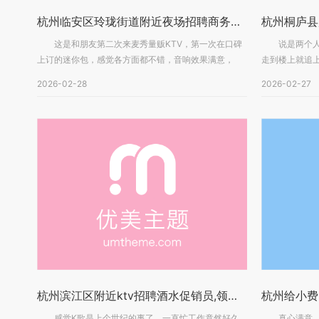
杭州临安区玲珑街道附近夜场招聘商务礼仪,(不够给补贴)
这是和朋友第二次来麦秀量贩KTV，第一次在口碑
说是两个人起
上订的迷你包，感觉各方面都不错，音响效果满意，
走到楼上就追
麦...
路...
2026-02-28
2026-02-27
杭州滨江区附近ktv招聘酒水促销员,领班直聘的
感觉K歌是上个世纪的事了，一直忙工作竟然好久
真心满意，不