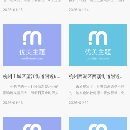
日，小包520哈哈好吧算了寓...
多歌都没有环境一般，但是音响效果...
2026-01-15
2026-01-14
杭州上城区望江街道附近ktv招聘女招待,工作好做吗？
杭州西湖区西溪街道附近酒吧招聘包厢气氛租,加班双倍工资吗？
小包包的一人行疫情对娱乐业的
來過幾次了，音響效果還是不錯
影响确实是很大，节假日黄金时段人
的，地方也比較乾淨！音效很棒，免
都不多，招聘随便挑。因为我们想要
费升级了大包，真棒！不划算到店里
2026-01-13
2026-01-12
想...
还...