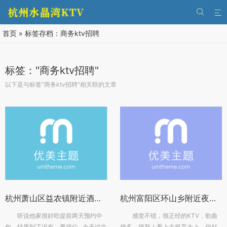


首页
»
标签存档：商务ktv招聘
标签："商务ktv招聘"
以下是与标签"商务ktv招聘"相关联的文章
杭州萧山区益农镇附近酒吧招聘女服务生,ktv领班队长微信多少
杭州富阳区环山乡附近夜总会招聘包厢服务员,(不用订房任务)
听说他家很好吃提前两天预约中
感觉不错，很正经的KTV，歌曲
包，结果到了没有，要排位...今天过生
很多，很新！看上去挺高大上，但好