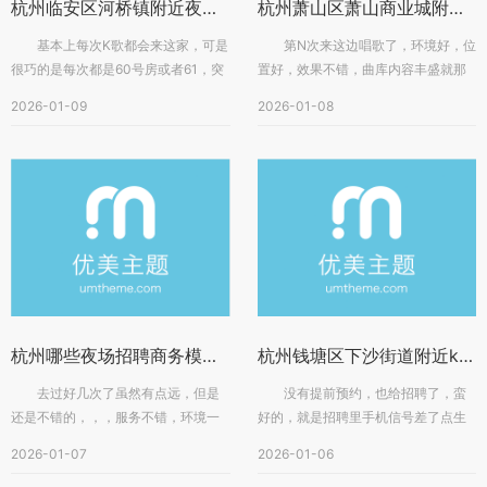
杭州临安区河桥镇附近夜场招聘商务接待,有学历要求吗？
杭州萧山区萧山商业城附近夜场招聘包厢陪唱,可以兼职吗？
基本上每次K歌都会来这家，可是
第N次来这边唱歌了，环境好，位
很巧的是每次都是60号房或者61，突
置好，效果不错，曲库内容丰盛就那
然有点好奇60到64不会是中...
样，有点小，还可以吧，音质也挺好...
2026-01-09
2026-01-08
杭州哪些夜场招聘商务模特,人员的工作规定和考核标准是怎样的？
杭州钱塘区下沙街道附近ktv招聘商务接待,有没有年龄限制_
去过好几次了虽然有点远，但是
没有提前预约，也给招聘了，蛮
还是不错的，，，服务不错，环境一
好的，就是招聘里手机信号差了点生
般，效果也很一般装饰设计都是很不
日布置的招聘非常好音效没有以前好
2026-01-07
2026-01-06
错...
了...