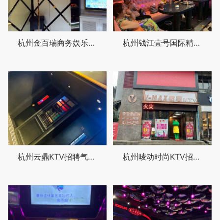
杭州金百瑞商务娱乐KTV招聘商务迎宾,(待遇从优)
杭州钱江壹号国际精英招聘气氛组专员,(无押金）
杭州云鼎KTV招聘气氛组专员,(场内直招）
杭州唛动时尚KTV招聘包厢服务员,(待遇从优)