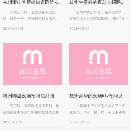
杭州萧山区新街街道附近ktv招聘女招待,应聘有哪些要求
杭州生意好的夜总会招聘点歌公主,好上班吗？
环境还不错，音效设备不怎么
公司举办忘年会，在绿宝同济，
样，服务一般。很好长辈都很满意，
聚餐后怎么少的了唱歌呢，团购了3小
下次还去这里不错，还是很满意的，
时的大招聘，统领的设施还是挺不错...
2026-02-13
2026-02-12
升级...
杭州哪里夜场招聘包厢陪唱,有没有技能培训
杭州豪华的夜场ktv招聘女服务生,ktv最容易被选中的穿搭
还可以，有些歌还是搜不到，希
小房和中房的区别只是多了一个
望能更新更多流行歌曲很划算的套餐
麦克风，大小一模一样，有点不够意
跟同事一齐来使用非常好唱歌还是习
思啊！食物倒是便宜而且好吃！音响
2026-02-11
2026-02-10
惯...
效...