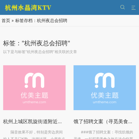


首页
»
标签存档：杭州夜总会招聘
标签："杭州夜总会招聘"
以下是与标签"杭州夜总会招聘"相关联的文章
杭州上城区凯旋街道附近酒吧招聘点歌公主,上班轻松的
饿了招聘文案（寻觅美食，共赴职场盛宴：加入我们，让饥饿成为创意的燃料！）
隔音效果不好，特别是旁边房间
###饿了招聘文案：寻找饥饿的
的人不关门K歌，这很讨厌，小房有点
灵魂，一起探索美食之旅在这个快节