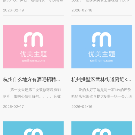
奇特，斜窄的。很好，东西很多，那...
奏的时代，每个人心中都藏着...
2026-02-19
2026-02-18
杭州什么地方有酒吧招聘酒水销售员,一天能上几个班_
杭州拱墅区武林街道附近ktv招聘点歌公主,(不需要工作服)
第一次去还第二次装修环境有影
吃的太好了这是对一家ktv的评价
响呀，影响心情挺好的。。。。音效
哈哈庆祝闺蜜喜提大G唱一场一会儿说
也还可以。。震惊了朋友告诉我4个
换气一会儿说维修就是不开空调...
2026-02-17
2026-02-16
人...